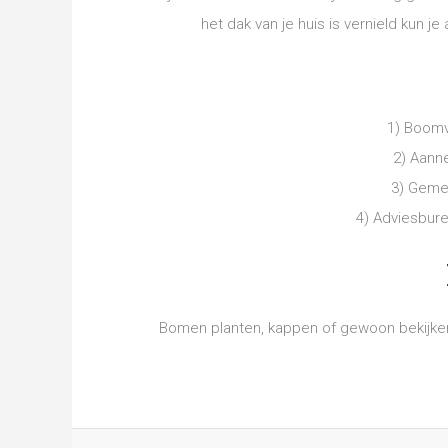
het dak van je huis is vernield kun 
1) Boomv
2) Aann
3) Geme
4) Adviesbur
Bomen planten, kappen of gewoon bekijke