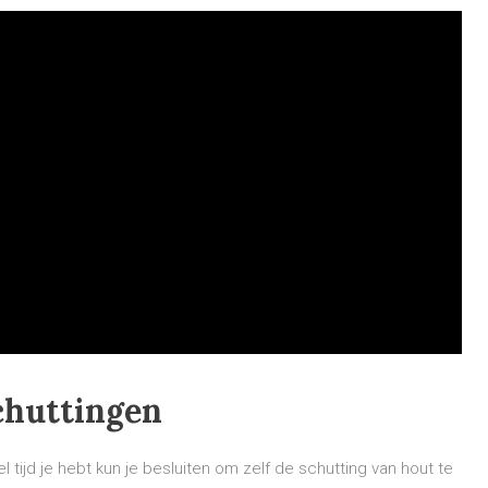
chuttingen
 tijd je hebt kun je besluiten om zelf de schutting van hout te